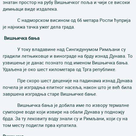
знатан простор на рубу Вишњичког поља и чији се високи
димњаци виде издалека.
С надморском висином од 66 метара Роспи ћуприја
је најнижа тачка ужег дела града.
Вишњичка бања
У току владавине над Сингидунумом Римљани су
градили летњиковце и винограде на брду изнад Дунава. То
узвишење је данас познато под именом Вишњичка бања.
Удаљена је око шест километара од Трга републике.
Пре скоро шест деценије на падинама изнад Дунава
почела је изградња елитног насеља, након што је већ била
завршена изградња старе Вишњичке бање.
Вишњичка бања је добила име по извору термалне
сумпорне воде који извире на обали Дунава у подножју
брда. За ту лековиту воду знали су и Римљани, који су на
том месту подигли прва купатила.