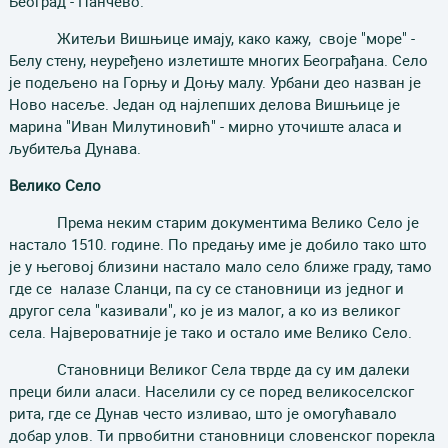
Београд - Панчево.
Житељи Вишњице имају, како кажу, своје "море" -
Белу стену, неуређено излетиште многих Београђана. Село
је подељено на Горњу и Доњу малу. Урбани део назван је
Ново насеље. Један од најлепших делова Вишњице је
марина "Иван Милутиновић" - мирно уточиште аласа и
љубитеља Дунава.
В
елико Село
Према неким старим документима Велико Село је
настало 1510. године. По предању име је добило тако што
је у његовој близини настало мало село ближе граду, тамо
где се налазе Сланци, па су се становници из једног и
другог села "казивали", ко је из малог, а ко из великог
села. Највероватније је тако и остало име Велико Село.
Становници Великог Села тврде да су им далеки
преци били аласи. Населили су се поред великоселског
рита, где се Дунав често изливао, што је омогућавало
добар улов. Ти првобитни становници словенског порекла