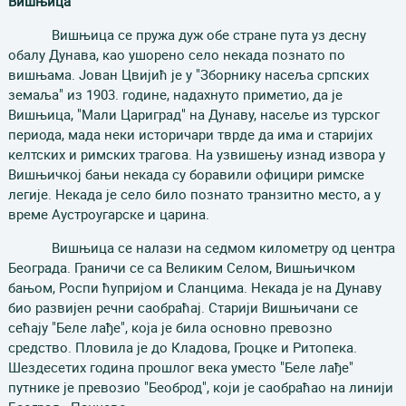
В
ишњица
Вишњица се пружа дуж обе стране пута уз десну
обалу Дунава, као ушорено село некада познато по
вишњама. Јован Цвијић је у "Зборнику насеља српских
земаља" из 1903. године, надахнуто приметио, да је
Вишњица, "Мали Цариград" на Дунаву, насеље из турског
периода, мада неки историчари тврде да има и старијих
келтских и римских трагова. На узвишењу изнад извора у
Вишњичкој бањи некада су боравили официри римске
легије. Некада је село било познато транзитно место, а у
време Аустроугарске и царина.
Вишњица се налази на седмом километру од центра
Београда. Граничи се са Великим Селом, Вишњичком
бањом, Роспи ћупријом и Сланцима. Некада је на Дунаву
био развијен речни саобраћај. Старији Вишњичани се
сећају "Беле лађе", која је била основно превозно
средство. Пловила је до Кладова, Гроцке и Ритопека.
Шездесетих година прошлог века уместо "Беле лађе"
путнике је превозио "Беоброд", који је саобраћао на линији