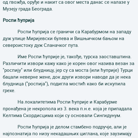
од гвожђа, оруђе и накит са овог места данас се налазе у
Музеју града Београда.
Роспи
ћ
уприја
Роспи ћуприја се граничи са Карабурмом на западу
дуж улице Миријевски булева и Вишњичком бањом на
североистоку дуж Сланачког пута.
Име Роспи ћуприје је, такође, турска заоставштина.
Различити извори кажу како је корен овог назива везан за
"роспију" или блудницу, јер су са моста (или ћуприје) Турци
бацали неверне жене, док други извори наводе да је нека
блудница ("роспија"), подигла мостић како би искупила
грехе.
На локалитетима Роспи ћуприје и Карабурме
пронађена је некропола из 3. века п.н.е. која је припадала
Келтима Скордисцима који су основали Сингидунум.
Роспи ћуприја је делом стамбено подручје, али је
најпознатија по низу некадашњих циглана, које заузимају