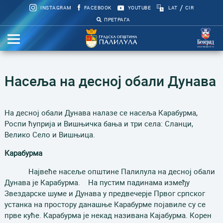
/
INSTAGRAM
FACEBOOK
YOUTUBE
LAT
CIR
ПРЕТРАГА
Насеља на десној обали Дунава
На десној обали Дунава налазе се насеља Карабурма,
Роспи ћуприја и Вишњичка бања и три села: Сланци,
Велико Село и Вишњица.
Карабурма
Највеће насеље општине Палилула на десној обали
Дунава је Карабурма. На пустим падинама између
Звездарске шуме и Дунава у предвечерје Првог српског
устанка на простору данашње Карабурме појавиле су се
прве куће. Карабурма је некад називана Кајабурма. Корен