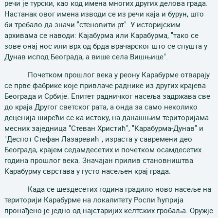
речи је турски, као код имена многих других делова града.
Настанак овог имена изводи се из речи
каја
и
бурун,
што
би требало да значи "стеновити рт". У историјским
архивама се наводи: Кајабурма или Карабурма, "тако се
зове онај нос или врх од брда врачарског што се спушта у
Дунав испод Београда, а више села Вишњице".
Почетком прошлог века у реону Карабурме отварају
се прве фабрике које привлаче раднике из других крајева
Београда и Србије. Епитет радничког насеља задржава све
до краја Другог светског рата, а онда за само неколико
деценија ширећи се ка истоку, на данашњим територијама
месних заједница "Стеван Христић", "Карабурма-Дунав" и
"Деспот Стефан Лазаревић", израста у савремени део
Београда, крајем седамдесетих и почетком осамдесетих
година прошлог века. Значајан прилив становништва
Карабурму сврстава у густо насељен крај града.
Када се шездесетих година градило ново насеље на
територији Карабурме на локалитету Роспи ћуприја
пронађено је једно од најстаријих келтских гробаља. Оружје