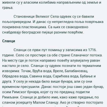
живели су у аласким колибама направљеним од земље и
грања.
Становници Великог Села одувек су се бавили
пољопривредом. И данас су непрегледна поља повртњака
покривена пластеницима. Са њих се свакодневно
снабдевају београдске пијаце разним поврћем.
Сланци
Сланци се први пут помињу у записима из 1716.
године. Село се простире са обе стране Сланачког потока.
На месту где је поток направио повећу алувијалну раван
настало је село. Сланци су одувек познати по термалним
изворима: Точак, Врућа вода, Вреле, Балабановац,
Обрадова вода, Савина вода, Сарићева вода, Бубање и
друга. У селу је некада било више бунара, али су они
временом пресушили. Данас постоји још само један бунар,
осим Римског бунара, којег су по предању, подигли
Римљани. Сланце је добило име, како каже предање, по
сланом језерцету Малом Сланцу. Ако је стварно постојало