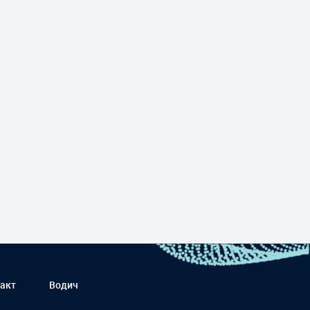
акт
Водич