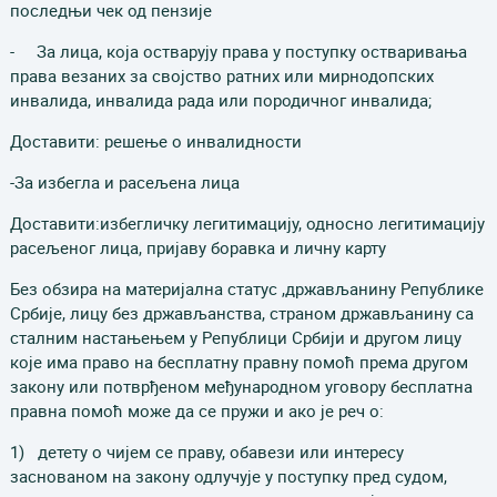
последњи чек од пензије
- За лица, која остварују права у поступку остваривања
права везаних за својство ратних или мирнодопских
инвалида, инвалида рада или породичног инвалида;
Доставити: решење о инвалидности
-За избегла и расељена лица
Доставити:избегличку легитимацију, односно легитимацију
расељеног лица, пријаву боравка и личну карту
Без обзира на материјална статус ,држављанину Републике
Србије, лицу без држављанства, страном држављанину са
сталним настањењем у Републици Србији и другом лицу
које има право на бесплатну правну помоћ према другом
закону или потврђеном међународном уговору бесплатна
правна помоћ може да се пружи и ако је реч о:
1) детету о чијем се праву, обавези или интересу
заснованом на закону одлучује у поступку пред судом,