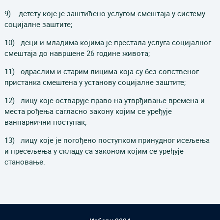
9) детету које је заштићено услугом смештаја у систему
социјалне заштите;
10) деци и младима којима је престала услуга социјалног
смештаја до навршене 26 године живота;
11) одраслим и старим лицима која су без сопственог
пристанка смештена у установу социјалне заштите;
12) лицу које остварује право на утврђивање времена и
места рођења сагласно закону којим се уређује
ванпарнични поступак;
13) лицу које је погођено поступком принудног исељења
и пресељења у складу са законом којим се уређује
становање.