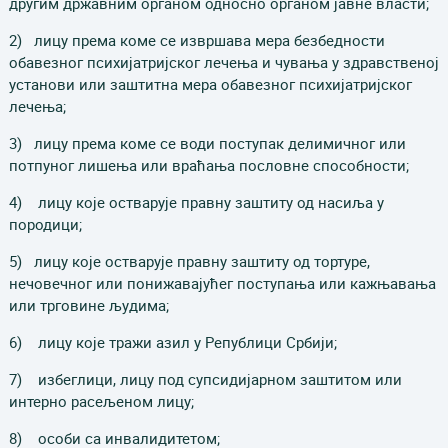
другим државним органом односно органом јавне власти;
2) лицу према коме се извршава мера безбедности
обавезног психијатријског лечења и чувања у здравственој
установи или заштитна мера обавезног психијатријског
лечења;
3) лицу према коме се води поступак делимичног или
потпуног лишења или враћања пословне способности;
4) лицу које остварује правну заштиту од насиља у
породици;
5) лицу које остварује правну заштиту од тортуре,
нечовечног или понижавајућег поступања или кажњавања
или трговине људима;
6) лицу које тражи азил у Републици Србији;
7) избеглици, лицу под супсидијарном заштитом или
интерно расељеном лицу;
8) особи са инвалидитетом;