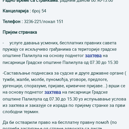
Радно време са странкама:
радним даном 00.90-13.00
Канцеларија :
број 54
Телефон :
3236-221/локал 151
Пријем странака
- услуге давања усмених, бесплатних правних савета
пружају се искључиво грађанима са територије градске
општине Палилула на основу поднетог
захтева
на
писарници Градске општине Палилула од 07.30 до 15.30
-Састављање поднесака за судске и друге државне органе (
тужбе, жалбе, молбе, пуномоћја, уговоре, предлоге,
ургенције, споразуме, пријаве, кривичне пријаве...) врши се
на основу поднетог
захтева
на писарници Градске
општине Палилула од 07.30 до 15.30 уз испуњавање услова
из захтева и заказује се израда по пријему странке за први
слободни термин.
Да би остварили право на бесплатну правну помоћ (по
потреби заступање од стране адвоката са листе