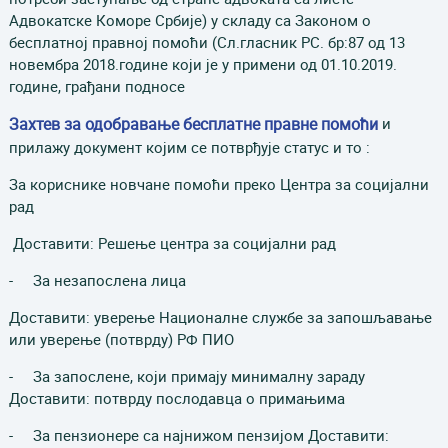
Адвокатске Коморе Србије) у складу са Законом о
бесплатној правној помоћи (Сл.гласник РС. бр:87 од 13
новембра 2018.године који је у примени од 01.10.2019.
године, грађани подносе
Захтев за одобравање бесплатне правне помоћи
и
прилажу документ којим се потврђује статус и то :
За кориснике новчане помоћи преко Центра за социјални
рад
Доставити: Решење центра за социјални рад
- За незапослена лица
Доставити: уверење Националне службе за запошљавање
или уверење (потврду) РФ ПИО
- За запослене, који примају минималну зараду
Доставити: потврду послодавца о примањима
- За пензионере са најнижом пензијом Доставити: