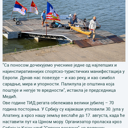
"Са поносом дочекујемо учеснике једне од најлепших и
најинспиративнијих спортско-туристичких манифестација у
Европи. Дунав нас повезује – и као реку, и као симбол
сарадње, мира и упорности. Палилула је општина која
поштује и негује те вредности", истакла је председница
Медић.
Ове године ТИД регата обележава велики јубилеј – 70
година постојања. У Србију су кајакаши упловили 30. јула у
Апатину, а кроз нашу земљу веслаће до 17. августа, када ће
наставити пут ка Црном мору. Организатор проласка кроз
Србију је Кајак клуб "Српски веслачи", уз подршку