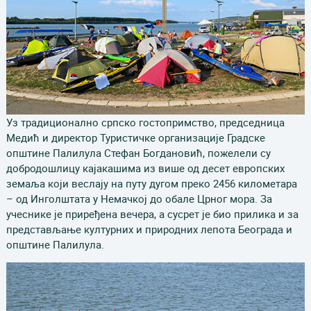
Уз традиционално српско гостопримство, председница
Медић и директор Туристичке организације Градске
општине Палилула Стефан Богдановић, пожелели су
добродошлицу кајакашима из више од десет европских
земаља који веслају на путу дугом преко 2456 километара
– од Инголштата у Немачкој до обале Црног мора. За
учеснике је приређена вечера, а сусрет је био прилика и за
представљање културних и природних лепота Београда и
општине Палилула.