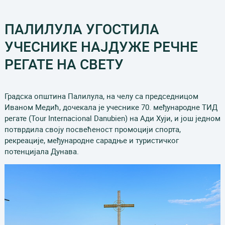
ПАЛИЛУЛА УГОСТИЛА
УЧЕСНИКЕ НАЈДУЖЕ РЕЧНЕ
РЕГАТЕ НА СВЕТУ
Градска општина Палилула, на челу са председницом
Иваном Медић, дочекала је учеснике 70. међународне ТИД
регате (Tour Internacional Danubien) на Ади Хуји, и још једном
потврдила своју посвећеност промоцији спорта,
рекреације, међународне сарадње и туристичког
потенцијала Дунава.