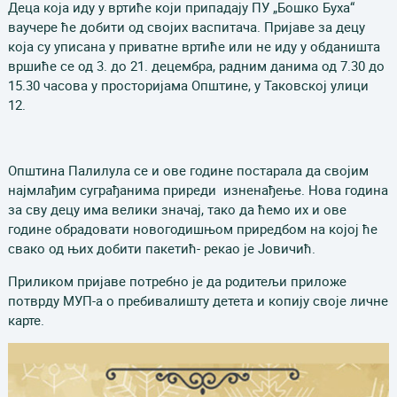
Деца која иду у вртиће који припадају ПУ „Бошко Буха“
ваучере ће добити од својих васпитача. Пријаве за децу
која су уписана у приватне вртиће или не иду у обданишта
вршиће се од 3. до 21. децембра, радним данима од 7.30 до
15.30 часова у просторијама Општине, у Таковској улици
12.
Општина Палилула се и ове године постарала да својим
најмлађим суграђанима приреди изненађење. Нова година
за сву децу има велики значај, тако да ћемо их и ове
године обрадовати новогодишњом приредбом на којој ће
свако од њих добити пакетић- рекао је Јовичић.
Приликом пријаве потребно је да родитељи приложе
потврду МУП-а о пребивалишту детета и копију своје личне
карте.