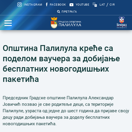
/
INSTAGRAM
FACEBOOK
YOUTUBE
LAT
CIR
ПРЕТРАГА
Општина Палилула креће са
поделом ваучера за добијање
бесплатних новогодишњих
пакетића
Председник Градске општине Палилула Александар
Јовичић позвао је све родитеље деце, са територије
Палилуле, узраста од једне до шест година да пријаве своју
децу ради добијања ваучера за доделу бесплатних
новогодишњих пакетића.