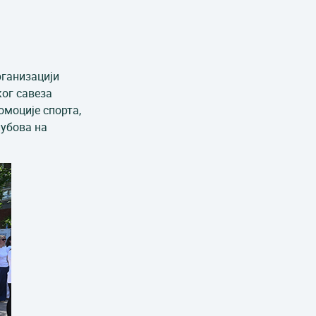
И
рганизацији
ког савеза
омоције спорта,
лубова на