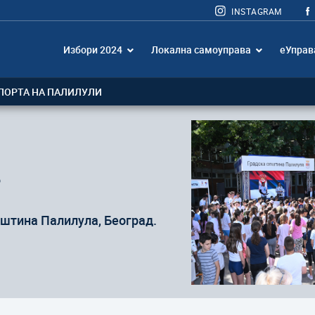
INSTAGRAM
Избори 2024
Локална самоуправа
еУправ
ПОРТА НА ПАЛИЛУЛИ
6
пштина Палилула, Београд.