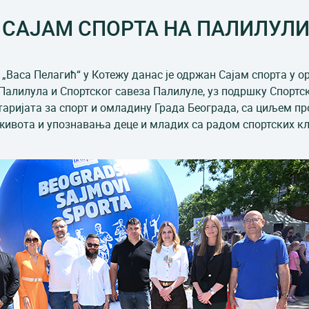
САЈАМ СПОРТА НА ПАЛИЛУЛ
„Васа Пелагић“ у Котежу данас је одржан Сајам спорта у о
Палилула и Спортског савеза Палилуле, уз подршку Спортс
таријата за спорт и омладину Града Београда, са циљем пр
живота и упознавања деце и младих са радом спортских к