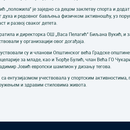
ћ „положила“ је заједно са децом заклетву спорта и додат
ог духа и редовног бављења физичком активношћу, уз порук
ст и развој сваког детета.
ратила и директорка ОШ „Васа Пелагић“ Биљана Вукић, и з
ствовали у организацији овог догађаја.
суствовали су и чланови Општинског већа Градске општине
целарије за младе, као и Ђорђе Булић, члан Већа ГО Чукар
ладимир Јовић европски шампион у дизању тегова.
и са ентузијазмом учествовала у спортским активностима,
дружењем и здравим стиловима живота.