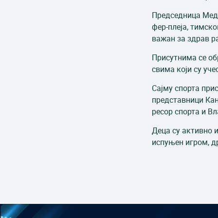
Председница Меди
фер-плеја, тимск
важан за здрав ра
Присутнима се об
свима који су уче
Сајму спорта при
представници Кан
ресор спорта и В
Деца су активно 
испуњен игром, 