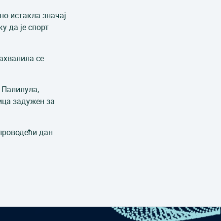
но истакла значај
у да је спорт
ахвалила се
 Палилула,
ица задужен за
 проводећи дан