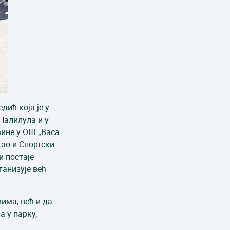
ић која је у
 Палилула и у
ћине у ОШ „Васа
као и Спортски
и постаје
ганизује већ
вима, већ и да
 у парку,