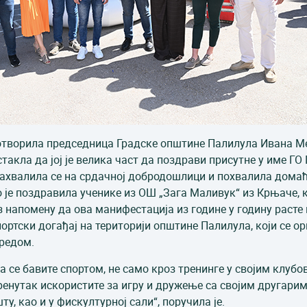
 отворила председница Градске општине Палилула Ивана Мед
акла да јој је велика част да поздрави присутне у име ГО
 захвалила се на срдачној добродошлици и похвалила дома
о је поздравила ученике из ОШ „Зага Маливук“ из Крњаче, 
з напомену да ова манифестација из године у годину расте 
ртски догађај на територији општине Палилула, који се ор
аредом.
а се бавите спортом, не само кроз тренинге у својим клубо
енутак искористите за игру и дружење са својим другарима
, као и у фискултурној сали“, поручила је.