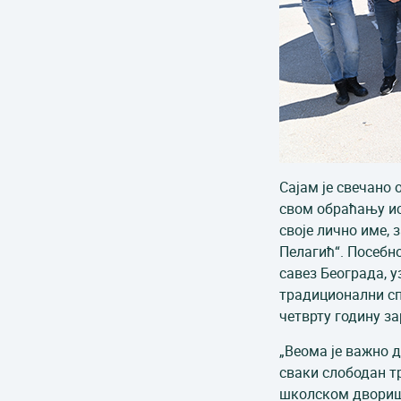
Сајам је свечано
свом обраћању ист
своје лично име,
Пелагић“. Посебн
савез Београда, у
традиционални спо
четврту годину з
„Веома је важно д
сваки слободан тр
школском дворишту