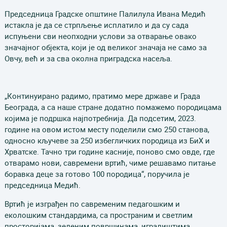
Председница Градске општине Палилула Ивана Медић
истакла је да се стрпљење исплатило и да су сада
испуњени сви неопходни услови за отварање овако
значајног објекта, који је од великог значаја не само за
Овчу, већ и за сва околна приградска насеља.
„Континуирано радимо, пратимо мере државе и Града
Београда, а са наше стране додатно помажемо породицама
којима је подршка најпотребнија. Да подсетим, 2023.
године на овом истом месту поделили смо 250 станова,
односно кључеве за 250 избегличких породица из БиХ и
Хрватске. Тачно три године касније, поново смо овде, где
отварамо нови, савремени вртић, чиме решавамо питање
боравка деце за готово 100 породица“, поручила је
председница Медић.
Вртић је изграђен по савременим педагошким и
еколошким стандардима, са пространим и светлим
просторијама, зеленим површинама, игралиштима