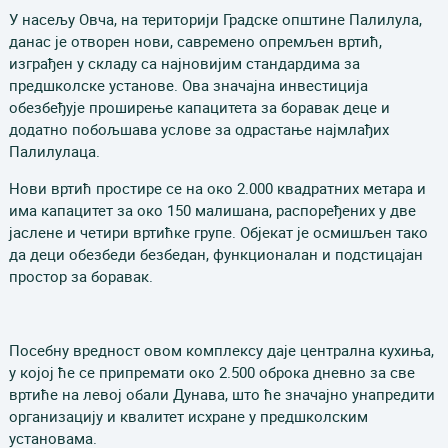
У насељу Овча, на територији Градске општине Палилула,
данас је отворен нови, савремено опремљен вртић,
изграђен у складу са најновијим стандардима за
предшколске установе. Ова значајна инвестиција
обезбеђује проширење капацитета за боравак деце и
додатно побољшава услове за одрастање најмлађих
Палилулаца.
Нови вртић простире се на око 2.000 квадратних метара и
има капацитет за око 150 малишана, распоређених у две
јаслене и четири вртићке групе. Објекат је осмишљен тако
да деци обезбеди безбедан, функционалан и подстицајан
простор за боравак.
Посебну вредност овом комплексу даје централна кухиња,
у којој ће се припремати око 2.500 оброка дневно за све
вртиће на левој обали Дунава, што ће значајно унапредити
организацију и квалитет исхране у предшколским
установама.