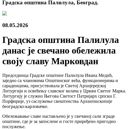
Градска општина Палилула, Београд.
08.05.2026
Градска општина Палилула
данас је свечано обележила
своју славу Марковдан
Председница Градске општине Палилула Ивана Медић,
заједно са члановима Општинског већа, функционерима и
сарадницима, присуствовала је Светој Архијерејској
Литургији и освећењу славског колача у Цркви Светог Марка.
Литургију је служио Његова Светост Патријарх српски Г.
Порфирије, уз саслужење свештенства Архиепископије
београдско-карловачке.
Обележавање славе настављено је у свечаној сали зграде
општине, где је за запослене и госте приређено пригодно
послужење.