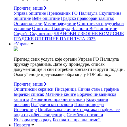
Прочитај више
Управа општине
Председник ГО Палилула
Скупштина
општине
Веће општине
Градско правобранилаштво
Остали органи
Месне заједнице
Општинска предузећа и
установе
Општина Палилула
Чланови Већа општине
Служба Скупштине
ЧЛАНОВИ ИЗБОРНЕ КОМИСИЈЕ
ГРАДСКЕ ОПШТИНЕ ПАЛИЛУЛА 2025
еУправа
Преглед свих услуга које органи Управе ГО Палилула
пружају грађанима. Дате су процедуре, списак
документације и сви потребни контакти и други подаци.
Омогућено је преузимање образаца у PDF облику.
Прочитај више
Општински сервиси
Писарница
Лична стања грађана
Бирачки списак
Матичне књиге
Борачко инвалидска
заштита
Имовинско правни послови
Комунални
послови
Грађевински послови
Пољопривреда
Инспекције
Прибављање личних података о којима се
води службена евиденција
Стамбени послови
Информатор о раду
Бесплатна правна помоћ
Новости