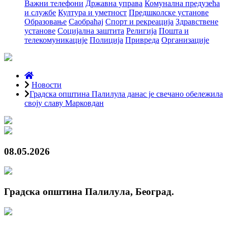
Важни телефони
Државна управа
Комунална предузећа
и службе
Култура и уметност
Предшколске установе
Образовање
Саобраћај
Спорт и рекреација
Здравствене
установе
Социјална заштита
Религија
Пошта и
телекомуникације
Полиција
Привреда
Организације
Новости
Градска општина Палилула данас је свечано обележила
своју славу Марковдан
08.05.2026
Градска општина Палилула, Београд.