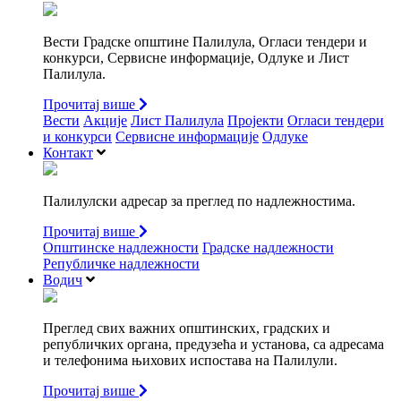
Вести Градске општине Палилула, Огласи тендери и
конкурси, Сервисне информације, Одлуке и Лист
Палилула.
Прочитај више
Вести
Акције
Лист Палилула
Пројекти
Огласи тендери
и конкурси
Сервисне информације
Одлуке
Контакт
Палилулски адресар за преглед по надлежностима.
Прочитај више
Општинске надлежности
Градске надлежности
Републичке надлежности
Водич
Преглед свих важних општинских, градских и
републичких органа, предузећа и установа, са адресама
и телефонима њихових испостава на Палилули.
Прочитај више