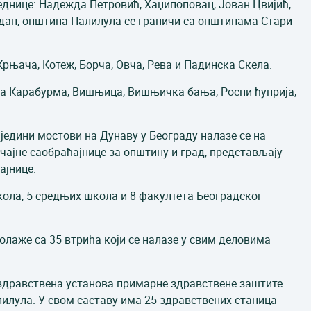
аједнице: Надежда Петровић, Хаџипоповац, Јован Цвијић,
дан, општина Палилула се граничи са општинама Стари
Крњача, Котеж, Борча, Овча, Рева и Падинска Скела.
ља Карабурма, Вишњица, Вишњичка бања, Роспи ћуприја,
једини мостови на Дунаву у Београду налазе се на
чајне саобраћајнице за општину и град, представљају
ајнице.
ола, 5 средњих школа и 8 факултета Београдског
лаже са 35 втрића који се налазе у свим деловима
здравствена установа примарне здравствене заштите
илула. У свом саставу има 25 здравствених станица