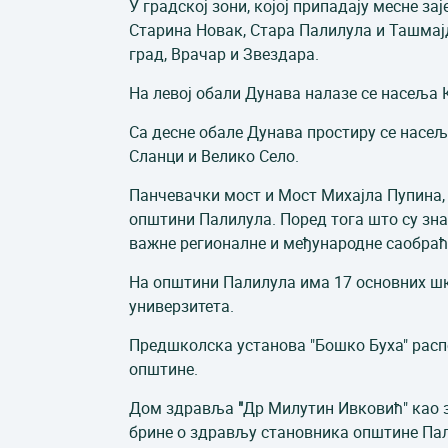
У градској зони, којој припадају месне з
Старина Новак, Стара Палилула и Ташмај
град, Врачар и Звездара.
На левој обали Дунава налазе се насеља 
Са десне обале Дунава простиру се насе
Сланци и Велико Село.
Панчевачки мост и Мост Михајла Пупина, 
општини Палилула. Поред тога што су зна
важне регионалне и међународне саобраћ
На општини Палилула има 17 основних шк
универзитета.
Предшколска установа "Бошко Буха" распо
општине.
Дом здравља
"
Др Милутин Ивковић" као 
брине о здрављу становника општине Пал