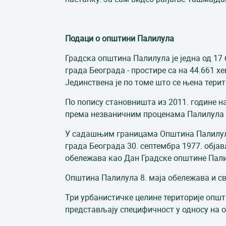
Подаци о општини Палилула
Градска општина Палилула је једна од 17
града Београда - простире са на 44.661 хе
Јединствена је по томе што се њена терит
По попису становништа из 2011. године н
према незваничним проценама Палилула 
У садашњим границама Општина Палилула
града Београда 30. септембра 1977. обја
обележава као Дан Градске општине Па
Општина Палилула 8. маја обележава и св
Три урбанистичке целине територије општ
представљају специфичност у односу на о