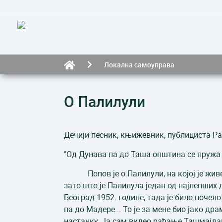
Локална самоуправа
О Палилули
Дечији песник, књижевник, публициста Ра
"Од Дунава па до Таша општина се пружа 
Попов је о Палилули, на којој је живео 
зато што је Палилула један од најлепших 
Београд 1952. године, тада је било поче
па до Мадере... То је за мене био јако 
настанку. Ја сам видео рађање Таш