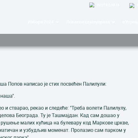
INSTAGRAM
Избори 2024
Локална самоуправа
еУправ
ша Попов написао је стих посвећен Палилули:
наша".
и стварао, рекао и следеће: "Треба волети Палилулу,
делова Београда. Ту је Ташмајдан. Кад сам дошао у
ло рушење малих кућица на булевару код Маркове цркве,
драматичан и узбудљив моменат. Пролазио сам парком у
мајданског парка".