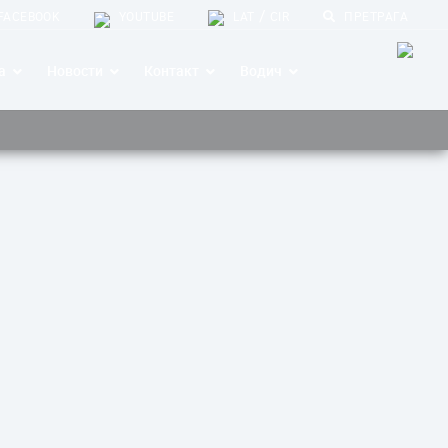
/
FACEBOOK
YOUTUBE
LAT
CIR
ПРЕТРАГА
а
Новости
Контакт
Водич