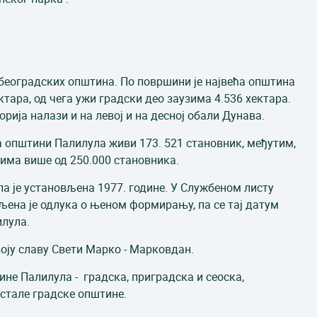
 београдских општина. По површини је највећа општина
ктара, од чега ужи градски део заузима 4.536 хектара.
орија налази и на левој и на десној обали Дунава.
а општини Палилула живи 173. 521 становник, међутим,
има више од 250.000 становника.
 је установљена 1977. године. У Службеном листу
вљена је одлука о њеном формирању, па се тај датум
лилула.
оју славу Свети Марко - Марковдан.
ине Палилула - градска, приградска и сеоска,
стале градске општине.