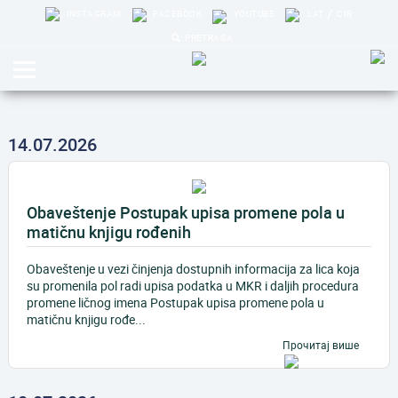
/
INSTAGRAM
FACEBOOK
YOUTUBE
LAT
CIR
PRETRAGA
14.07.2026
Obaveštenje Postupak upisa promene pola u
matičnu knjigu rođenih
Obaveštenje u vezi činjenja dostupnih informacija za lica koja
su promenila pol radi upisa podatka u MKR i daljih procedura
promene ličnog imena Postupak upisa promene pola u
matičnu knjigu rođe...
Прочитај више