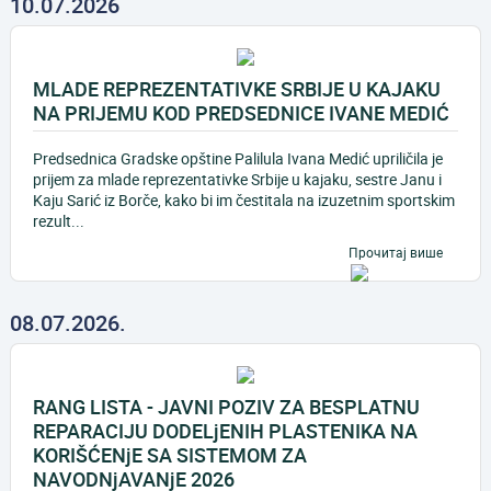
10.07.2026
MLADE REPREZENTATIVKE SRBIJE U KAJAKU
NA PRIJEMU KOD PREDSEDNICE IVANE MEDIĆ
Predsednica Gradske opštine Palilula Ivana Medić upriličila je
prijem za mlade reprezentativke Srbije u kajaku, sestre Janu i
Kaju Sarić iz Borče, kako bi im čestitala na izuzetnim sportskim
rezult...
Прочитај више
08.07.2026.
RANG LISTA - JAVNI POZIV ZA BESPLATNU
REPARACIJU DODELjENIH PLASTENIKA NA
KORIŠĆENjE SA SISTEMOM ZA
NAVODNjAVANjE 2026