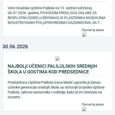
Veće Gradske opštine Palilula na 15. sednici održanoj
06.07.2026. godine, POVODOM PREDLOGA ODLUKE ZA
BESPLATNU DODELU REPARACIJE PLASTENIKA NOSIOCIMA
REGISTROVANIH POLjOPRIVREDNIH GAZDINSTAVA, SA T...
Прочитај више
30.06.2026
NAJBOLjI UČENICI PALILULSKIH SREDNjIH
ŠKOLA U GOSTIMA KOD PREDSEDNICE
Predsednica Opštine Palilula Ivana Medić ugostila je danas
učenike generacije srednjih škola sa teritorije Gradske opštine
Palilula, njihove nastavnike i roditelje, kako bi im čestitala na
izuzetni...
Прочитај више