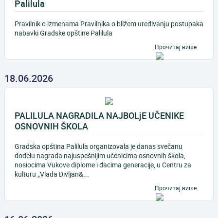
Palilula
Pravilnik o izmenama Pravilnika o bližem uređivanju postupaka
nabavki Gradske opštine Palilula
Прочитај више
18.06.2026
PALILULA NAGRADILA NAJBOLjE UČENIKE
OSNOVNIH ŠKOLA
Gradska opština Palilula organizovala je danas svečanu
dodelu nagrada najuspešnijim učenicima osnovnih škola,
nosiocima Vukove diplome i đacima generacije, u Centru za
kulturu „Vlada Divljan&...
Прочитај више