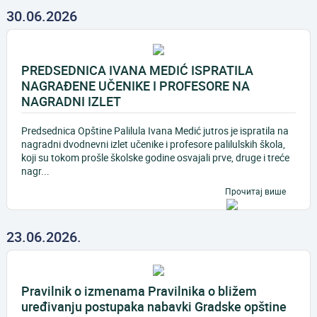
30.06.2026
PREDSEDNICA IVANA MEDIĆ ISPRATILA
NAGRAĐENE UČENIKE I PROFESORE NA
NAGRADNI IZLET
Predsednica Opštine Palilula Ivana Medić jutros je ispratila na
nagradni dvodnevni izlet učenike i profesore palilulskih škola,
koji su tokom prošle školske godine osvajali prve, druge i treće
nagr...
Прочитај више
23.06.2026.
Pravilnik o izmenama Pravilnika o bližem
uređivanju postupaka nabavki Gradske opštine