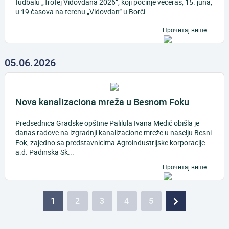
fudbalu „Trofej Vidovdana 2026“, koji počinje večeras, 15. juna,
u 19 časova na terenu „Vidovdan“ u Borči. ...
Прочитај више
05.06.2026
Nova kanalizaciona mreža u Besnom Foku
Predsednica Gradske opštine Palilula Ivana Medić obišla je
danas radove na izgradnji kanalizacione mreže u naselju Besni
Fok, zajedno sa predstavnicima Agroindustrijske korporacije
a.d. Padinska Sk...
Прочитај више
1
2
3
4
5