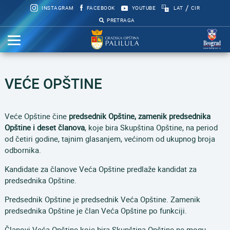
/
INSTAGRAM
FACEBOOK
YOUTUBE
LAT
CIR
PRETRAGA
VEĆE OPŠTINE
Veće Opštine čine
predsednik Opštine, zamenik predsednika
Opštine i deset članova
, koje bira Skupština Opštine, na period
od četiri godine, tajnim glasanjem, većinom od ukupnog broja
odbornika.
Kandidate za članove Veća Opštine predlaže kandidat za
predsednika Opštine.
Predsednik Opštine je predsednik Veća Opštine. Zamenik
predsednika Opštine je član Veća Opštine po funkciji.
Članovi Veća Opštine koje bira Skupština Opštine ne mogu