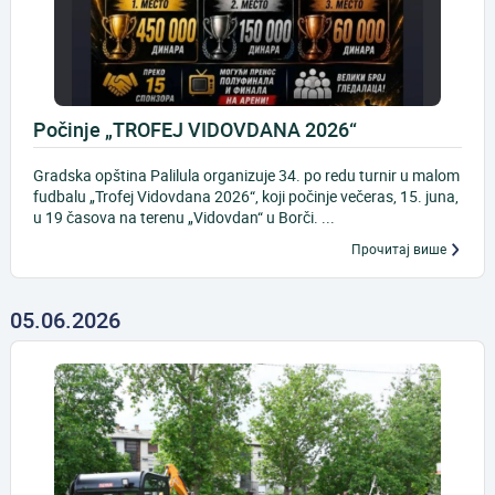
Počinje „TROFEJ VIDOVDANA 2026“
Gradska opština Palilula organizuje 34. po redu turnir u malom
fudbalu „Trofej Vidovdana 2026“, koji počinje večeras, 15. juna,
u 19 časova na terenu „Vidovdan“ u Borči. ...
Прочитај више
05.06.2026