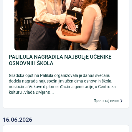
PALILULA NAGRADILA NAJBOLjE UČENIKE
OSNOVNIH ŠKOLA
Gradska opština Palilula organizovala je danas svečanu
dodelu nagrada najuspešnijim učenicima osnovnih škola,
nosiocima Vukove diplome i đacima generacije, u Centru za
kulturu „Vlada Divljan&...
Прочитај више
16.06.2026