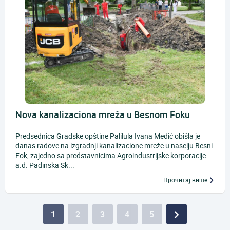
Nova kanalizaciona mreža u Besnom Foku
Predsednica Gradske opštine Palilula Ivana Medić obišla je
danas radove na izgradnji kanalizacione mreže u naselju Besni
Fok, zajedno sa predstavnicima Agroindustrijske korporacije
a.d. Padinska Sk...
Прочитај више
1
2
3
4
5