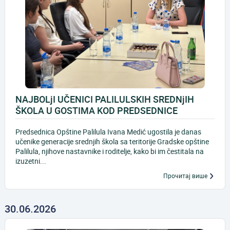
NAJBOLjI UČENICI PALILULSKIH SREDNjIH
ŠKOLA U GOSTIMA KOD PREDSEDNICE
Predsednica Opštine Palilula Ivana Medić ugostila je danas
učenike generacije srednjih škola sa teritorije Gradske opštine
Palilula, njihove nastavnike i roditelje, kako bi im čestitala na
izuzetni...
Прочитај више
30.06.2026