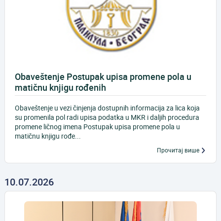
Obaveštenje Postupak upisa promene pola u
matičnu knjigu rođenih
Obaveštenje u vezi činjenja dostupnih informacija za lica koja
su promenila pol radi upisa podatka u MKR i daljih procedura
promene ličnog imena Postupak upisa promene pola u
matičnu knjigu rođe...
Прочитај више
10.07.2026